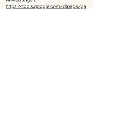
https://tools.google.com/dlpage/ga
optout.
Wir können diese Cookie-Richtlinie
aktualisieren. Wir bitten Nutzer, diese
Seite regelmäßig aufzurufen, um sich
über den aktuellen Stand in Bezug
auf die Verwendung von Cookies auf
dem Laufenden zu halten.
Adresse
Paulos Restaurant
Schwanthaler Straße 13
80336 München